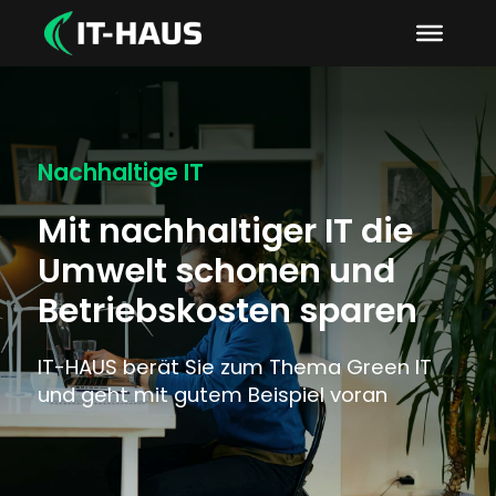
Nachhaltige IT
Mit nachhaltiger IT die
Umwelt schonen und
Betriebskosten sparen
IT-HAUS berät Sie zum Thema Green IT
und geht mit gutem Beispiel voran