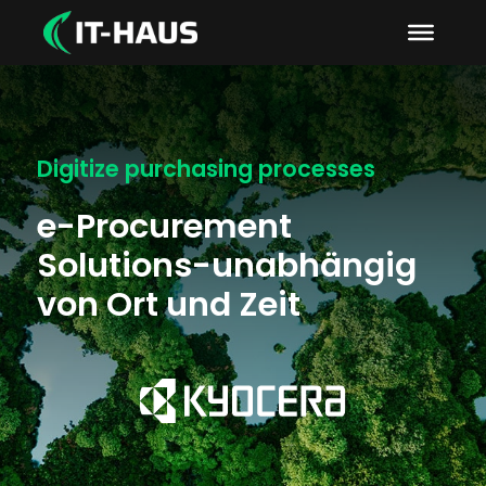
Digitize purchasing processes
e-Procurement
Solutions-
unabhängig
von Ort und Zeit