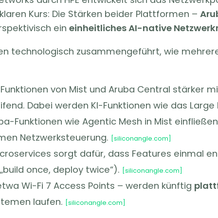
 klaren Kurs: Die Stärken beider Plattformen –
Aru
spektivisch ein
einheitliches AI-native Netzw
rmen technologisch zusammengeführt, wie mehrer
nktionen von Mist und Aruba Central stärker mit
ifend. Dabei werden KI-Funktionen wie das Large 
uba-Funktionen wie Agentic Mesh in Mist einfließ
nomen Netzwerksteuerung.
[siliconangle.com]
roservices sorgt dafür, dass Features einmal en
„build once, deploy twice“).
[siliconangle.com]
wa Wi-Fi 7 Access Points – werden künftig
plat
temen laufen.
[siliconangle.com]