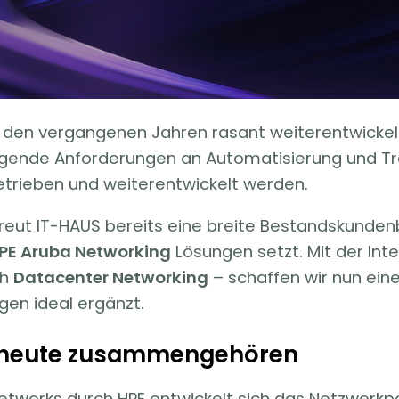
n den vergangenen Jahren rasant weiterentwickelt
igende Anforderungen an Automatisierung und Tra
trieben und weiterentwickelt werden.
reut IT-HAUS bereits eine breite Bestandskundenbas
PE Aruba Networking
Lösungen setzt. Mit der Int
ch
Datacenter Networking
– schaffen wir nun ein
en ideal ergänzt.
 heute zusammengehören
tworks durch HPE entwickelt sich das Netzwerkpor