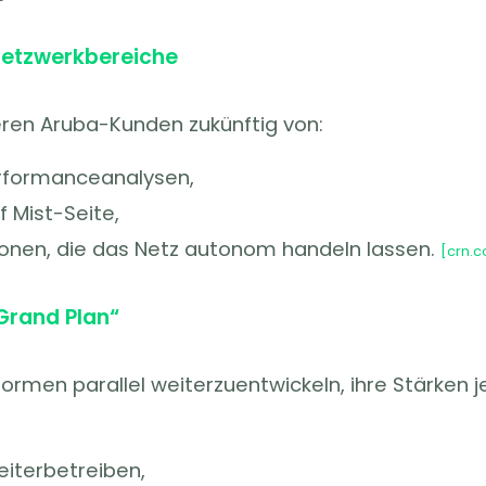
 Netzwerkbereiche
ieren Aruba-Kunden zukünftig von:
erformanceanalysen,
 Mist-Seite,
onen, die das Netz autonom handeln lassen.
[crn.
Grand Plan“
tformen parallel weiterzuentwickeln, ihre Stärken 
iterbetreiben,