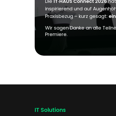
Die
IT‑HAUS Connect 2026
hat
inspirierend und auf Augenhöh
Praxisbezug – kurz gesagt:
ein
Wir sagen Danke an alle Teiln
Premiere.
IT Solutions