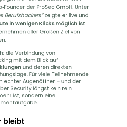
Co‑Founder der ProSec GmbH. Unter
es Berufshackers“
zeigte er live und
te in wenigen Klicks möglich ist
ternehmen aller Größen Ziel von
en.
ch: die Verbindung von
king mit dem Blick auf
cklungen
und deren direkten
ohungslage. Für viele Teilnehmende
in echter Augenöffner – und der
ber Security längst kein rein
ehr ist, sondern eine
ementaufgabe.
 bleibt