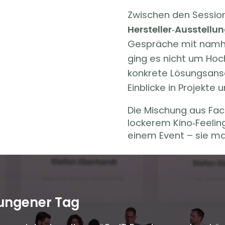
Zwischen den Session
Hersteller‑Ausstellu
Gespräche mit namhaf
ging es nicht um Ho
konkrete Lösungsansä
Einblicke in Projekte 
Die Mischung aus Fac
lockerem Kino‑Feelin
einem Event – sie ma
lungener Tag