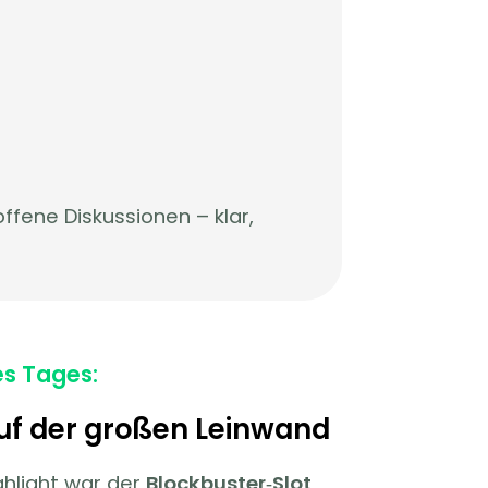
ffene Diskussionen – klar,
es Tages:
uf der großen Leinwand
ghlight war der
Blockbuster‑Slot