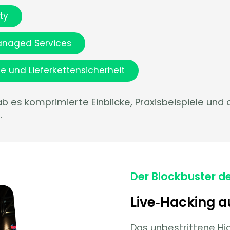
ty
Managed Services
 und Lieferkettensicherheit
 es komprimierte Einblicke, Praxisbeispiele und o
.
Der Blockbuster d
Live‑Hacking a
Das unbestrittene Hi