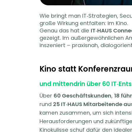
Wie bringt man IT‑Strategien, Sec
große Wirkung entfalten: im Kino.
Genau das hat die
IT‑HAUS Connec
gezeigt. Im außergewöhnlichen 
inszeniert – praxisnah, dialogorie
Kino statt Konferenzra
und mittendrin über 60 IT‑Ent
Über
60 Geschäftskunden
,
18 füh
rund
25 IT‑HAUS Mitarbeitende au
kamen zusammen, um sich intensiv
Herausforderungen und zukünftige
Kinokulisse schuf dafür den ideale