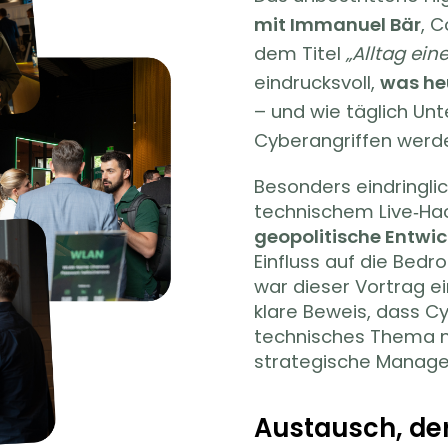
mit Immanuel Bär
, 
dem Titel
„Alltag ein
eindrucksvoll,
was heu
– und wie täglich Un
Cyberangriffen werd
Besonders eindringli
technischem Live‑Hac
geopolitische Entwi
Einfluss auf die Bedr
war dieser Vortrag e
klare Beweis, dass Cy
technisches Thema m
strategische Manag
Austausch, der