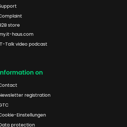
Support
Complaint
B2B store
my.it-haus.com
IT-Talk video podcast
Information on
Contact
Newsletter registration
GTC
Cookie-Einstellungen
Data protection