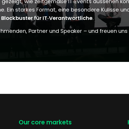
 gezeigt, wie zeitgemäße IT‑Events aussehen könn
e. Ein starkes Format, eine besondere Kulisse un
 Blockbuster für IT‑Verantwortliche
.
ehmenden, Partner und Speaker – und freuen uns 
Our core markets