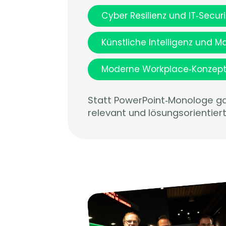
Cyber Resilienz und IT‑Securi
Künstliche Intelligenz und 
Moderne Workplace‑Konzepte
Statt PowerPoint‑Monologe gab
relevant und lösungsorientiert