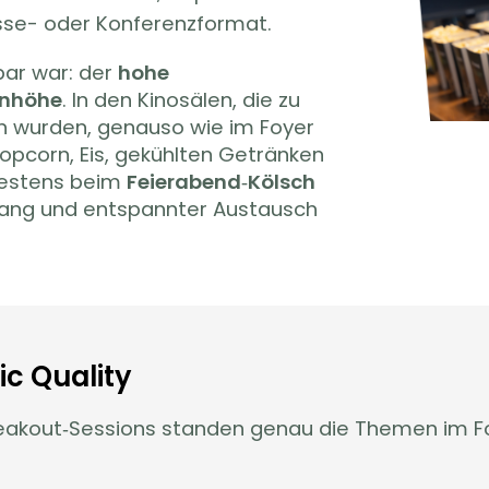
sse- oder Konferenzformat.
ar war: der
hohe
enhöhe
. In den Kinosälen, die zu
n wurden, genauso wie im Foyer
opcorn, Eis, gekühlten Getränken
testens beim
Feierabend‑Kölsch
fgang und entspannter Austausch
ic Quality
eakout‑Sessions standen genau die Themen im Foku