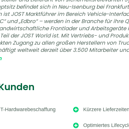
ptsitz befindet sich in Neu-Isenburg bei Frankfur
 ist JOST Marktführer im Bereich Vehicle-Interf
C“ und „Edbro“ – werden in der Branche für ihre Q
landwirtschaftliche Frontlader und Arbeitsgeräte 
0 Teil der JOST World ist. Mit Vertriebs- und Prod
kten Zugang zu allen großen Herstellern von Truc
tigt weltweit derzeit über 3.500 Mitarbeiter und i
m
 Kunden
 IT-Hardwarebeschaffung

Kürzere Lieferzeite

Optimiertes Lifecy