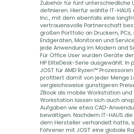
Zubehör für fünf unterschiedliche
Auslieferung an die en
definieren. Hierfür wählte IT-HAUS 
Landesgesellschaft sowie die Re
Inc., mit dem ebenfalls eine langfri
Sämtliche weltweiten IT-Arbeitsplätze d
vertrauensvolle Partnerschaft bes
Werke AG werden auf diese Weise r
großen Portfolio an Druckern, PCs,
neue Hardware ersetzt. Zudem bevorratet I
Endgeräten, Monitoren und Servic
gewisses Kontingent an Endger
jede Anwendung im Modern and S
Kunde möglichst unabhängig v
Für Office User wurden Geräte der
bleibt. Finanziert werden die
HP EliteDesk-Serie ausgewählt. In 
Leasingkonzept mit monatlicher
JOST für AMD Ryzen™ Prozessoren
IT-HAUS die gesamte Abwic
profitiert damit von jeder Menge L
Leasinggeber übernimmt. Das schont d
vergleichsweise günstigeren Preis
und ermöglicht dem Kunden eine bess
ZBook als mobile Workstation und
im Rahmen des Lifecycle Manag
Workstation lassen sich auch ansp
einheitliche Hardwarestandards sowie 
Aufgaben wie etwa CAD-Anwend
Beschaffungsprozesse weltweit di
bewältigen. Nachdem IT-HAUS die 
Verwaltungskosten minimieren, die
dem Hersteller verhandelt hatte, 
Beschaffungsvolumina dem Nutzfahrzeug
Föhrener mit JOST eine globale 
Grundlage, seine Investitione