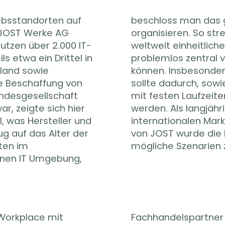
iebsstandorten auf
-Sourcing neu zu
e JOST Werke AG
ernleitung eine
nutzen über 2.000 IT-
chaft an, um diese
ls etwa ein Drittel in
land aus steuern zu
land sowie
 Management
ie Beschaffung von
mstieg auf Leasing
andesgesellschaft
ht und optimiert
r, zeigte sich hier
sgerichteter und im
, was Hersteller und
er Geschäftspartner
ug auf das Alter der
H hinzugezogen, um
ten im
mögliche Szenarien 
nen IT Umgebung,
Workplace mit
men sowohl die