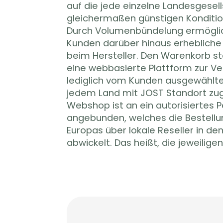
auf die jede einzelne Landesgesell
Produktbereiche gezielter zu ste
gleichermaßen günstigen Konditio
Headquarter ist jederzeit über 
Durch Volumenbündelung ermögli
seiner Hardware informiert, kann s
Kunden darüber hinaus erheblich
schneller agieren und die Stand
beim Hersteller. Den Warenkorb st
flexibel anpassen. Als Single Point
eine webbasierte Plattform zur Ve
und begleitet IT-HAUS den Kunden au
lediglich vom Kunden ausgewählt
unterstützt ihn zum Beispiel bei Gen
jedem Land mit JOST Standort zug
der Client Hardware. Aufgru
Webshop ist an ein autorisiertes 
Erfahrungen mit diesem Ansatz für 
angebunden, welches die Bestell
hat sich JOST entschlossen zusam
Europas über lokale Reseller in de
ähnlich vorzugehen in den Bereich
abwickelt. Das heißt, die jeweilige