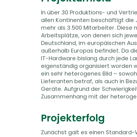
In über 30 Produktions- und Vertr
beschloss man das gesamte IT
allen Kontinenten beschäftigt di
organisieren. So strebte die Konz
mehr als 3.500 Mitarbeiter. Diese 
weltweit einheitliche IT-Lands
Arbeitsplätze, von denen sich jewei
problemlos zentral von Deutsch
Deutschland, im europäischen Aus
können. Insbesondere das Lifecycle
außerhalb Europas befindet. Da d
sollte dadurch, sowie durch den U
IT-Hardware bislang durch jede L
mit festen Laufzeiten, vereinfac
eigenständig organisiert worden wa
werden. Als langjähriger, global au
ein sehr heterogenes Bild – sowohl
internationalen Markt erfahren
Lieferanten betraf, als auch in Bez
von JOST wurde die IT-HAUS Gmb
Geräte. Aufgrund der Schwierigkei
Zusammenhang mit der heteroge
Projekterfolg
Zunächst galt es einen Standard-
Fachhandelspartner vor Ort überneh