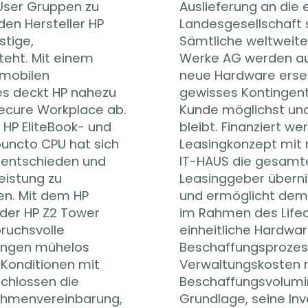
 User Gruppen zu
tsprechende
den Hersteller HP
chnungsstellung.
stige,
er JOST
teht. Mit einem
ollierend durch
 mobilen
T-HAUS ein
es deckt HP nahezu
äten, sodass der
ecure Workplace ab.
on Lieferengpässen
 HP EliteBook- und
 Geräte über ein
puncto CPU hat sich
 Abrechnung, wobei
 entschieden und
klung mit dem
eistung zu
en Cashflow
en. Mit dem HP
ere Planbarkeit
 der HP Z2 Tower
ement. Während
ruchsvolle
einheitliche
ungen mühelos
e Prozess- und
Konditionen mit
nen transparente
schlossen die
zulieferer als
Rahmenvereinbarung,
n in verschiedene