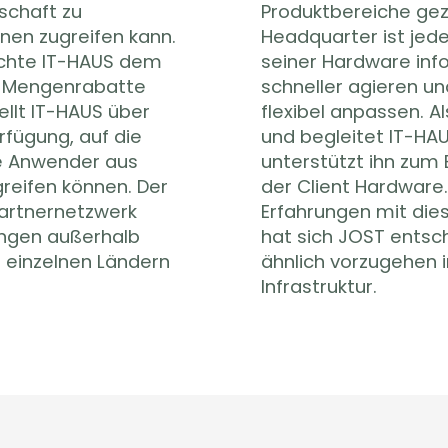
schaft zu
uern. Das
nen zugreifen kann.
Bestand und Status
chte IT-HAUS dem
omit im Bedarfsfall
e Mengenrabatte
ards auf Wunsch
ellt IT-HAUS über
 of Contact berät
rfügung, auf die
ch weiterhin und
e Anwender aus
erationswechseln
reifen können. Der
nd der positiven
Partnernetzwerk
den IT-Workplace
ungen außerhalb
men mit IT-HAUS
n einzelnen Ländern
en Drucken und IT-
n
Infrastruktur.