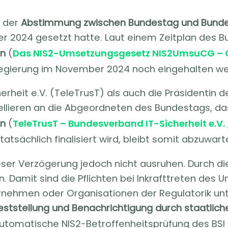
n der
Abstimmung zwischen Bundestag und Bunde
r 2024 gesetzt hatte. Laut einem Zeitplan des B
en
(
Das NIS2-Umsetzungsgesetz NIS2UmsuCG – 
egierung im November 2024 noch eingehalten wer
rheit e.V. (TeleTrusT) als auch die Präsidentin d
pellieren an die Abgeordneten des Bundestags, d
en
(
TeleTrusT – Bundesverband IT-Sicherheit e.V.
atsächlich finalisiert wird, bleibt somit abzuwart
ieser Verzögerung jedoch nicht ausruhen. Durch d
. Damit sind die Pflichten bei Inkrafttreten des
ternehmen oder Organisationen der Regulatorik un
eststellung und Benachrichtigung durch staatlich
automatische NIS2-Betroffenheitsprüfung des BSI l