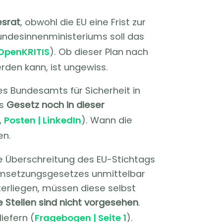
srat
, obwohl die EU eine Frist zur
undesinnenministeriums soll das
OpenKRITIS
). Ob dieser Plan nach
den kann, ist ungewiss.
es Bundesamts für Sicherheit in
as
Gesetz noch in dieser
,
Posten | LinkedIn
). Wann die
en.
ie Überschreitung des EU-Stichtags
 Umsetzungsgesetzes unmittelbar
terliegen, müssen diese selbst
e Stellen sind nicht vorgesehen
.
iefern (
Fragebogen | Seite 1
).