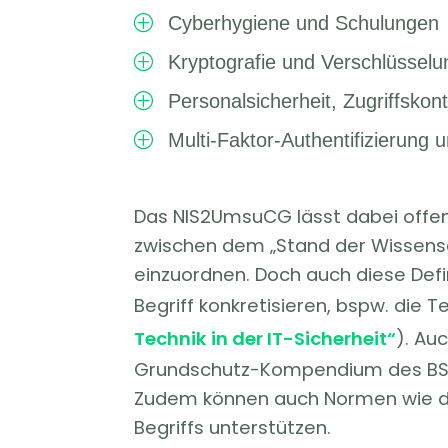
Cyberhygiene und Schulungen
P
Kryptografie und Verschlüsselu
P
Personalsicherheit, Zugriffsko
P
Multi-Faktor-Authentifizierung
P
Das NIS2UmsuCG lässt dabei offen,
zwischen dem „Stand der Wissensc
einzuordnen. Doch auch diese Defini
Begriff konkretisieren, bspw. die 
Technik in der IT-Sicherheit“
). Au
Grundschutz-Kompendium des BSI 
Zudem können auch Normen wie die
Begriffs unterstützen.