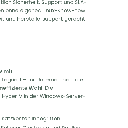
ich Sicherheit, Support und SLA-
ren ohne eigenes Linux-Know-how
eit und Herstellersupport gerecht
v mit
ntegriert – für Unternehmen, die
neffiziente Wahl
. Die
ür Hyper‑V in der Windows-Server-
satzkosten inbegriffen.
Failover Clustering und Replica.