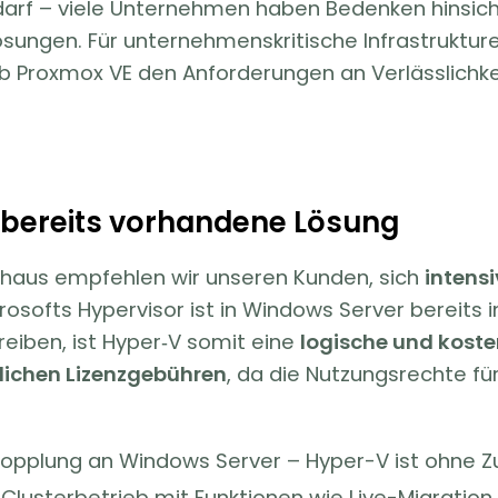
arf – viele Unternehmen haben Bedenken hinsichtl
sungen. Für unternehmenskritische Infrastruktu
 ob Proxmox VE den Anforderungen an Verlässlichk
e bereits vorhandene Lösung
mhaus empfehlen wir unseren Kunden, sich
intensi
softs Hypervisor ist in Windows Server bereits i
iben, ist Hyper‑V somit eine
logische und koste
zlichen Lizenzgebühren
, da die Nutzungsrechte f
opplung an Windows Server – Hyper-V ist ohne Zu
Clusterbetrieb mit Funktionen wie Live-Migration, 