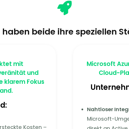

 haben beide ihre speziellen St
ktet mit
Microsoft Azur
eränität
und
Cloud-Pla
 klarem Fokus
Unternehm
tand.
nd:
Nahtloser Integ
Microsoft-Umge
rsteckte Kosten –
direkt an Activ