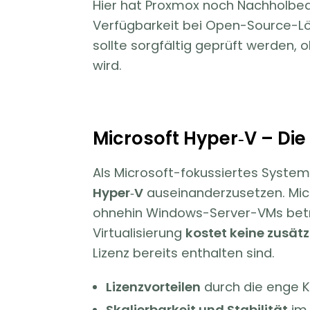
Hier hat Proxmox noch Nachholbed
Verfügbarkeit bei Open-Source-Lö
sollte sorgfältig geprüft werden,
wird.
Microsoft Hyper‑V – Di
Als Microsoft-fokussiertes Syste
Hyper‑V
auseinanderzusetzen. Micro
ohnehin Windows-Server-VMs betre
Virtualisierung
kostet keine zusät
Lizenz bereits enthalten sind.
Lizenzvorteilen
durch die enge K
Skalierbarkeit und Stabilität
im 