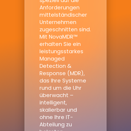
speziell auf die
Anforderungen
mittelständischer
Unternehmen
zugeschnitten sind.
Mit NovaMDR™
erhalten Sie ein
leistungsstarkes
Managed
Detection &
Response (MDR),
das Ihre Systeme
rund um die Uhr
überwacht –
intelligent,
skalierbar und
ohne Ihre IT-
Abteilung zu