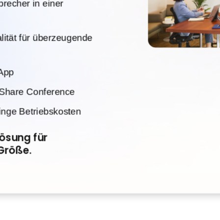
recher in einer
alität für überzeugende
 App
kShare Conference
ringe Betriebskosten
Lösung für
Größe.