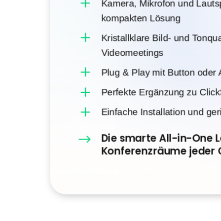
L
Kamera, Mikrofon und Lautsp
kompakten Lösung
L
Kristallklare Bild- und Tonqu
Videomeetings
L
Plug & Play mit Button oder
L
Perfekte Ergänzung zu Clic
L
Einfache Installation und ge
Die smarte All-in-One 
$
Konferenzräume jeder 