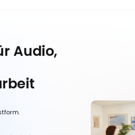
ür Audio,
beit
stform.