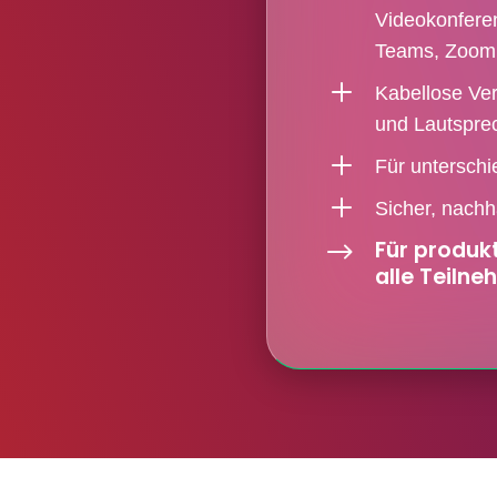
Videokonferen
Teams, Zoom
L
Kabellose Ve
und Lautspre
L
Für untersch
L
Sicher, nachh
Für produkt
$
alle Teilne