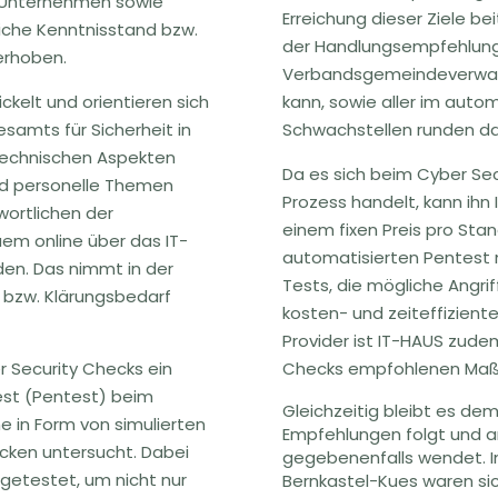
m Unternehmen sowie
Erreichung dieser Ziele be
iche Kenntnisstand bzw.
der Handlungsempfehlung
 erhoben.
Verbandsgemeindeverwalt
kelt und orientieren sich
kann, sowie aller im auto
amts für Sicherheit in
Schwachstellen runden d
 technischen Aspekten
Da es sich beim Cyber Se
und personelle Themen
Prozess handelt, kann ih
wortlichen der
einem fixen Preis pro Sta
m online über das IT-
automatisierten Pentest m
n. Das nimmt in der
Tests, die mögliche Angri
 bzw. Klärungsbedarf
kosten- und zeiteffiziente 
Provider ist IT-HAUS zude
 Security Checks ein
Checks empfohlenen Maß
est (Pentest) beim
Gleichzeitig bleibt es de
e in Form von simulierten
Empfehlungen folgt und an
ücken untersucht. Dabei
gegebenenfalls wendet. 
 getestet, um nicht nur
Bernkastel-Kues waren sich