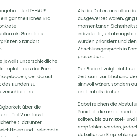
langebot der IT-HAUS
Als die Daten aus allen 
n ganzheitliches Bild
ausgewertet waren, ging 
onkrete
momentanen Sicherheitss
sollen als Grundlage
individuelle, erfahrungsb
rprüften Standort
wurden priorisiert und d
n.
Abschlussgespräch in Form
präsentiert.
ie jeweils unterschiedliche
 komplett aus der Ferne
Der Bericht zeigt nicht 
n Fragebogen, der darauf
Zeitraum zur Erhöhung des
it des Kunden zu
sinnvoll wären, sondern a
ie verschiedene
andernfalls drohen.
Dabei reichen die Abstuf
gbarkeit über die
Priorität, die umgehend 
bene. Teil 2 umfasst
sollten, bis zu mittel- un
icherheit, darunter
empfohlen werden, jedoch 
srichtlinien und -relevante
detaillierten Empfehlungen