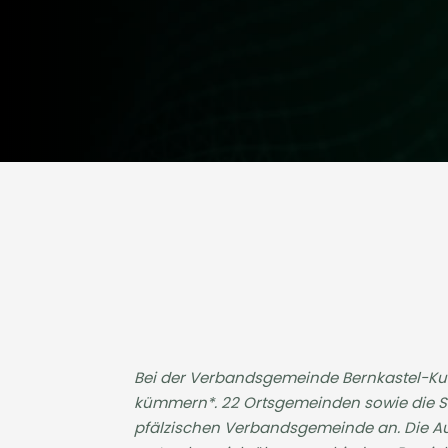
Bei der Verbandsgemeinde Bernkastel-Kues 
kümmern*. 22 Ortsgemeinden sowie die Sta
pfälzischen Verbandsgemeinde an. Die Au