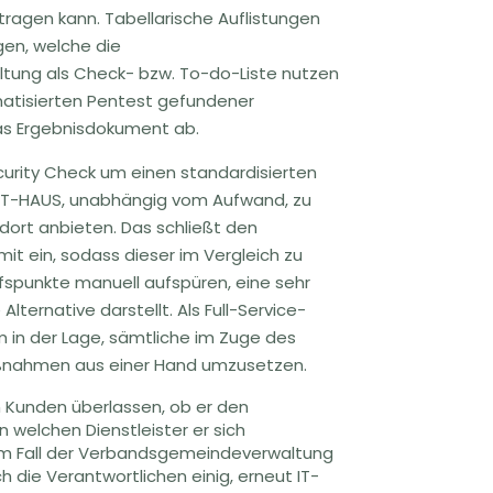
itragen kann. Tabellarische Auflistungen
en, welche die
ung als Check- bzw. To-do-Liste nutzen
matisierten Pentest gefundener
as Ergebnisdokument ab.
curity Check um einen standardisierten
n IT-HAUS, unabhängig vom Aufwand, zu
ndort anbieten. Das schließt den
it ein, sodass dieser im Vergleich zu
ffspunkte manuell aufspüren, eine sehr
Alternative darstellt. Als Full-Service-
m in der Lage, sämtliche im Zuge des
nahmen aus einer Hand umzusetzen.
m Kunden überlassen, ob er den
 welchen Dienstleister er sich
Im Fall der Verbandsgemeindeverwaltung
 die Verantwortlichen einig, erneut IT-