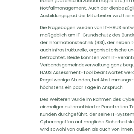
Rollen (Datenschutzbeauftragte etc.) i
Notfallmanagement. Auch der diesbezügl
Ausbildungsgrad der Mitarbeiter wird hier
Die Fragebögen wurden von IT-HAUS entwic
maßgeblich am IT-Grundschutz des Bundes
der Informationstechnik (BSI), der neben
auch infrastrukturelle, organisatorische 
betrachtet. Beide konnten vom IT-Verant
Verbandsgemeindeverwaltung ganz beque
HAUS Assessment-Tool beantwortet werde
Regel wenige Stunden, bei Abstimmungs-
höchstens ein paar Tage in Anspruch.
Des Weiteren wurde im Rahmen des Cyber
einmaliger automatisierter Penetration T
Kunden durchgeführt, der seine IT-System
Cyberangriffen auf mögliche Sicherheitsl
wird sowohl von außen als auch von innen