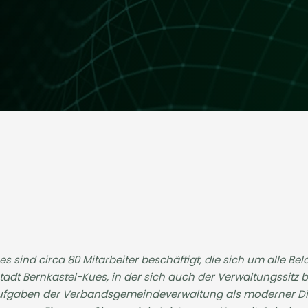
sind circa 80 Mitarbeiter beschäftigt, die sich um alle Be
dt Bernkastel-Kues, in der sich auch der Verwaltungssitz b
fgaben der Verbandsgemeindeverwaltung als moderner Diens