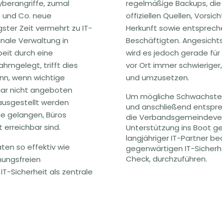
berangriffe, zumal
regelmäßige Backups, die 
 und Co. neue
offiziellen Quellen, Vors
gster Zeit vermehrt zu IT-
Herkunft sowie entsprech
unale Verwaltung in
Beschäftigten. Angesicht
beit durch eine
wird es jedoch gerade fü
hmgelegt, trifft dies
vor Ort immer schwierig
ann, wenn wichtige
und umzusetzen.
gar nicht angeboten
Um mögliche Schwachstell
ausgestellt werden
und anschließend entspre
de gelangen, Büros
die Verbandsgemeindever
 erreichbar sind.
Unterstützung ins Boot ge
langjähriger IT-Partner b
en so effektiv wie
gegenwärtigen IT-Sicherh
Check, durchzuführen.
hungsfreien
T-Sicherheit als zentrale