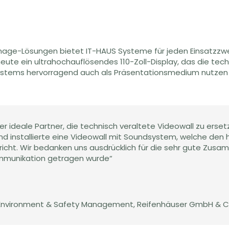
Signage-Lösungen bietet IT-HAUS Systeme für jeden Einsatzz
 heute ein ultrahochauflösendes 110-Zoll-Display, das die tec
systems hervorragend auch als Präsentationsmedium nutzen 
der ideale Partner, die technisch veraltete Videowall zu ers
e und installierte eine Videowall mit Soundsystem, welche d
pricht. Wir bedanken uns ausdrücklich für die sehr gute Zus
mmunikation getragen wurde“
ty, Environment & Safety Management
,
Reifenhäuser GmbH & Co