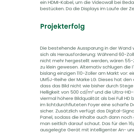
ein HDMI-Kabel, um die Videowall bei Beda
bestücken. Da die Displays im Laufe der Ze
Projekterfolg
Die bestehende Aussparung in der Wand w
schnell und unkompliziert mithil
sich als Herausforderung: Während 60-Zoll
Präsentationslösung ClickShare des Herst
nicht mehr hergestellt werden, wären 55-Z
dafür den Technikraum betreten zu müss
zu klein gewesen. Alternativ schlugen die
den sogenannten ClickShare Button, der pe
bislang einzigen 110-Zoller am Markt vor: ei
oder sonstige mobile Gerät anzuschlie
UM5J-Reihe der Marke LG. Dieses hat den 
zugehörige Plug-and-Play-Software gestar
dass das Bild nicht wie bisher durch Stege
der Button betätigt werden, um den eig
Helligkeit von 500 cd/m² und die Ultra-HD
Display zu übertragen. Für optimalen Kl
viermal höhere Bildqualität als bei Full HD
mit dem Herstellerpartner AUDAC kon
im lichtdurchfluteten Foyer eine scharfe D
bestehend aus zwei seitlich des Displays m
sicher. Zusätzlich verfügt das Digital-Sign
durch den Akustikstoff verdeckten Zeilenl
Panel, sodass die Inhalte auch dann noch
Subwoofer. Das System ist per Aux-Kabe
man seitlich darauf schaut. Das für den 1
angeschlossen, sodass sich die Lautstärke ebe
ausgelegte Gerät mit intelligenter An- u
Fernbedienung regeln lässt. Die Montage vor 