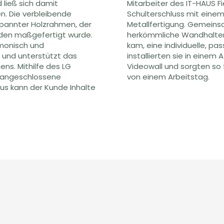
 ließ sich damit
Mitarbeiter des IT-HAUS Fi
. Die verbleibende
Schulterschluss mit einem
spannter Holzrahmen, der
Metallfertigung. Gemeinsa
nden maßgefertigt wurde.
herkömmliche Wandhalteru
rmonisch und
kam, eine individuelle, p
n und unterstützt das
installierten sie in eine
ns. Mithilfe des LG
Videowall und sorgten so 
I angeschlossene
von einem Arbeitstag.
us kann der Kunde Inhalte