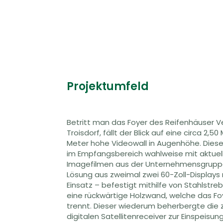
Projektumfeld
Betritt man das Foyer des Reifenhäuser 
hatten, suchte Reifenhäuser nach Ersatz i
Troisdorf, fällt der Blick auf eine circa 2,5
Lösung mit unkomplizierter Ansteuerun
Meter hohe Videowall in Augenhöhe. Diese
Audiokomponente, um etwa auch Besuche
im Empfangsbereich wahlweise mit aktuel
Personen mit einer multimedialen Präse
Imagefilmen aus der Unternehmensgruppe
können. Hierbei zog das Unternehmen 
Lösung aus zweimal zwei 60-Zoll-Display
Partner, die IT-HAUS GmbH aus Föhren, zu
Einsatz – befestigt mithilfe von Stahlstre
unlängst die Besprechungsräume des K
eine rückwärtige Holzwand, welche das 
Videokonferenztechnik ausgestattet und 
trennt. Dieser wiederum beherbergte die 
Expertise sowohl in der Planung und Ausa
digitalen Satellitenreceiver zur Einspeisu
Umsetzung zeitgemäßer Präsentationsl