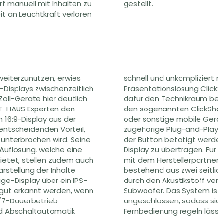
rf manuell mit Inhalten zu
gestellt.
it an Leuchtkraft verloren
eiterzunutzen, erwies
fe der drahtlosen
-Displays zwischenzeitlich
ellers Barco teilen, ohne
oll-Geräte hier deutlich
en. Dies geschieht über
 IT-HAUS Experten den
r USB an das Notebook
n 16:9-Display aus der
ßen ist. Sobald die
entscheidenden Vorteil,
tet ist, muss lediglich
 unterbrochen wird. Seine
enen Bildschirm auf das
-Auflösung, welche eine
ang sorgt das zusammen
 bietet, stellen zudem auch
figurierte Audiosystem,
arstellung der Inhalte
ontierten und komplett
age-Display über ein IPS-
autsprechern sowie einem
 gut erkannt werden, wenn
l an die Kopfhörerbuchse
6/7-Dauerbetrieb
nfalls über die LG
nd Abschaltautomatik
Ort erfolgte durch zwei