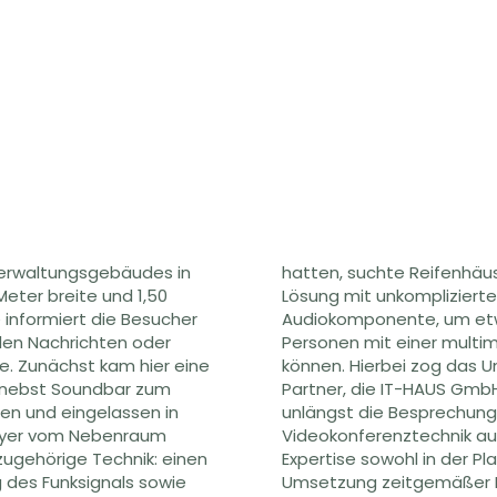
Verwaltungsgebäudes in
n Form einer UHD fähigen
0 Meter breite und 1,50
g und integrierter
 informiert die Besucher
rgruppen von bis zu 20
len Nachrichten oder
ntation begrüßen zu
. Zunächst kam hier eine
seinen langjährigen IT-
s nebst Soundbar zum
 Rate. IT-HAUS hatte
ben und eingelassen in
unden mit modernster
Foyer vom Nebenraum
damit bereits seine
zugehörige Technik: einen
rbeitung als auch in der
ng des Funksignals sowie
ösungen unter Beweis