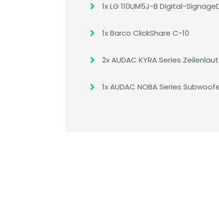

1x LG 110UM5J-B Digital-Signage

1x Barco ClickShare C-10

2x AUDAC KYRA Series Zeilenlau

1x AUDAC NOBA Series Subwoofer