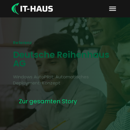
Referenz
Deutsche Reihenhaus
AG
Windows AutoPilot: Automatisches
Deployment-Konzept
Zur gesamten Story